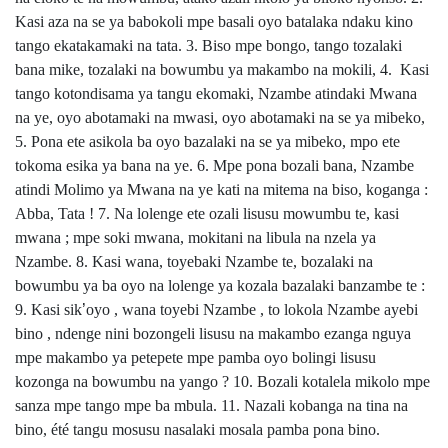
Kasi aza na se ya babokoli mpe basali oyo batalaka ndaku kino
tango ekatakamaki na tata. 3. Biso mpe bongo, tango tozalaki
bana mike, tozalaki na bowumbu ya makambo na mokili, 4. Kasi
tango kotondisama ya tangu ekomaki, Nzambe atindaki Mwana
na ye, oyo abotamaki na mwasi, oyo abotamaki na se ya mibeko,
5. Pona ete asikola ba oyo bazalaki na se ya mibeko, mpo ete
tokoma esika ya bana na ye. 6. Mpe pona bozali bana, Nzambe
atindi Molimo ya Mwana na ye kati na mitema na biso, koganga :
Abba, Tata ! 7. Na lolenge ete ozali lisusu mowumbu te, kasi
mwana ; mpe soki mwana, mokitani na libula na nzela ya
Nzambe. 8. Kasi wana, toyebaki Nzambe te, bozalaki na
bowumbu ya ba oyo na lolenge ya kozala bazalaki banzambe te :
9. Kasi sik
’
oyo , wana toyebi Nzambe , to lokola Nzambe ayebi
bino , ndenge nini bozongeli lisusu na makambo ezanga nguya
mpe makambo ya petepete mpe pamba oyo bolingi lisusu
kozonga na bowumbu na yango ? 10. Bozali kotalela mikolo mpe
sanza mpe tango mpe ba mbula. 11. Nazali kobanga na tina na
bino, été tangu mosusu nasalaki mosala pamba pona bino.