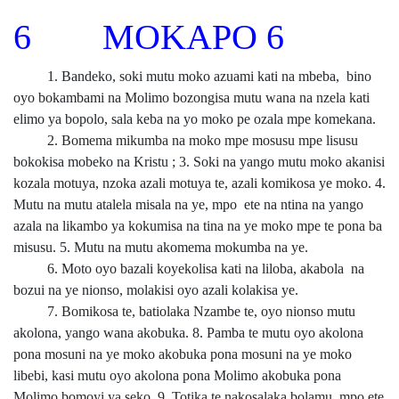
6 MOKAPO 6
1. Bandeko, soki mutu moko azuami kati na mbeba, bino
oyo bokambami na Molimo bozongisa mutu wana na nzela kati
elimo ya bopolo, sala keba na yo moko pe ozala mpe komekana.
2. Bomema mikumba na moko mpe mosusu mpe lisusu
bokokisa mobeko na Kristu ; 3. Soki na yango mutu moko akanisi
kozala motuya, nzoka azali motuya te, azali komikosa ye moko. 4.
Mutu na mutu atalela misala na ye, mpo ete na ntina na yango
azala na likambo ya kokumisa na tina na ye moko mpe te pona ba
misusu. 5. Mutu na mutu akomema mokumba na ye.
6. Moto oyo bazali koyekolisa kati na liloba, akabola na
bozui na ye nionso, molakisi oyo azali kolakisa ye.
7. Bomikosa te, batiolaka Nzambe te, oyo nionso mutu
akolona, yango wana akobuka. 8. Pamba te mutu oyo akolona
pona mosuni na ye moko akobuka pona mosuni na ye moko
libebi, kasi mutu oyo akolona pona Molimo akobuka pona
Molimo bomoyi ya seko. 9. Totika te nakosalaka bolamu, mpo ete