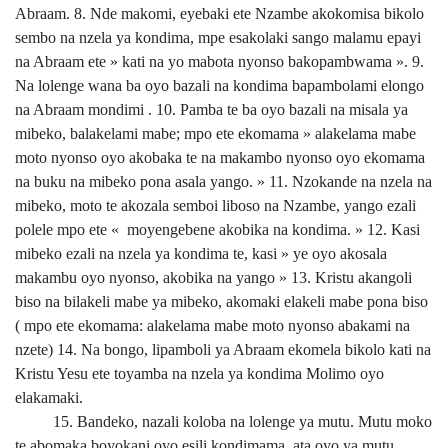
Abraam. 8. Nde makomi, eyebaki ete Nzambe akokomisa bikolo
sembo na nzela ya kondima, mpe esakolaki sango malamu epayi
na Abraam ete » kati na yo mabota nyonso bakopambwama ». 9.
Na lolenge wana ba oyo bazali na kondima bapambolami elongo
na Abraam mondimi . 10. Pamba te ba oyo bazali na misala ya
mibeko, balakelami mabe; mpo ete ekomama » alakelama mabe
moto nyonso oyo akobaka te na makambo nyonso oyo ekomama
na buku na mibeko pona asala yango. » 11. Nzokande na nzela na
mibeko, moto te akozala semboi liboso na Nzambe, yango ezali
polele mpo ete « moyengebene akobika na kondima. » 12. Kasi
mibeko ezali na nzela ya kondima te, kasi » ye oyo akosala
makambu oyo nyonso, akobika na yango » 13. Kristu akangoli
biso na bilakeli mabe ya mibeko, akomaki elakeli mabe pona biso
( mpo ete ekomama: alakelama mabe moto nyonso abakami na
nzete) 14. Na bongo, lipamboli ya Abraam ekomela bikolo kati na
Kristu Yesu ete toyamba na nzela ya kondima Molimo oyo
elakamaki.
15. Bandeko, nazali koloba na lolenge ya mutu. Mutu moko
te abomaka boyokani oyo esili kondimama, ata oyo ya mutu,