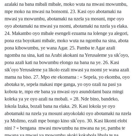
azalaki na bana mibali mibale, moko wuta na mwasi mowumbu,
mpe moko na mwasi na bonsomi. 23. Kasi oyo abotamaki na
mwasi ya mowumbu, abotamaki na nzela ya mosuni, mpe oyo
oyo abotamaki na mwasi ya nsomi, abotamaki na nzela ya elaka.
24. Makambo oyo mibale esengeli ezuama na lolenge ya alegori,
pona eza boyokani mibale, moko wuta na ngomba na sina, abota
pona kibowumbu, ye wana Agar. 25. Pamba te Agar azali
ngomba na sina, kati na Arabi akokani na Yerusaleme ya sik
’
oyo,
pona azali kati na bowumbu elongo na bana na ye. 26. Kasi
sik
’
oyo Yerusaleme ya likolo ezali mwasi ya nsomi ye wana azali
mama na biso. 27. Mpo ete ekomama : « Sepela, yo ekomba, oyo
abotaka te, sepela makasi mpe ganga, yo oyo ozali na pasi ya
kobota te, mpo ete bana ya mwasi oyo asundolami baza mingi
koleka ya ye oyo azali na mobali. » 28. Nde bino, bandeko,
lokola Izaka, bozali bana na elaka. 29. Kasi lokola ye oyo
abotamaki na nzela ya mosuni anyokolaki oyo abotamaki na nzela
ya Molimo, ezali mpe bongo kino sik
’
oyo. 30. Kasi likomi elobi
nini ? « bengana mwasi mowumbu na mwana na ye, pamba te
mwana ya mwasi ya mowumbu akoki kokabola libula te na