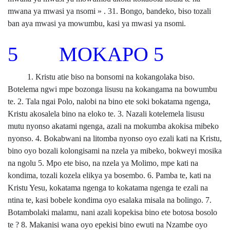
mwana ya mwasi ya nsomi » . 31. Bongo, bandeko, biso tozali
ban aya mwasi ya mowumbu, kasi ya mwasi ya nsomi.
5 MOKAPO 5
1. Kristu atie biso na bonsomi na kokangolaka biso.
Botelema ngwi mpe bozonga lisusu na kokangama na bowumbu
te. 2. Tala ngai Polo, nalobi na bino ete soki bokatama ngenga,
Kristu akosalela bino na eloko te. 3. Nazali kotelemela lisusu
mutu nyonso akatami ngenga, azali na mokumba akokisa mibeko
nyonso. 4. Bokabwani na litomba nyonso oyo ezali kati na Kristu,
bino oyo bozali kolongisami na nzela ya mibeko, bokweyi mosika
na ngolu 5. Mpo ete biso, na nzela ya Molimo, mpe kati na
kondima, tozali kozela elikya ya bosembo. 6. Pamba te, kati na
Kristu Yesu, kokatama ngenga to kokatama ngenga te ezali na
ntina te, kasi bobele kondima oyo esalaka misala na bolingo. 7.
Botambolaki malamu, nani azali kopekisa bino ete botosa bosolo
te ? 8. Makanisi wana oyo epekisi bino ewuti na Nzambe oyo