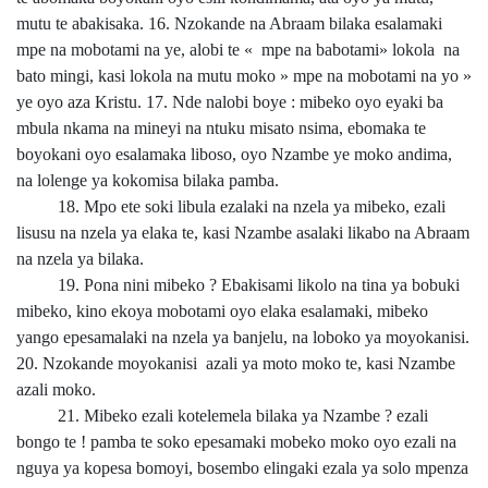
mutu te abakisaka. 16. Nzokande na Abraam bilaka esalamaki
mpe na mobotami na ye, alobi te « mpe na babotami» lokola na
bato mingi, kasi lokola na mutu moko » mpe na mobotami na yo »
ye oyo aza Kristu. 17. Nde nalobi boye : mibeko oyo eyaki ba
mbula nkama na mineyi na ntuku misato nsima, ebomaka te
boyokani oyo esalamaka liboso, oyo Nzambe ye moko andima,
na lolenge ya kokomisa bilaka pamba.
18. Mpo ete soki libula ezalaki na nzela ya mibeko, ezali
lisusu na nzela ya elaka te, kasi Nzambe asalaki likabo na Abraam
na nzela ya bilaka.
19. Pona nini mibeko ? Ebakisami likolo na tina ya bobuki
mibeko, kino ekoya mobotami oyo elaka esalamaki, mibeko
yango epesamalaki na nzela ya banjelu, na loboko ya moyokanisi.
20. Nzokande moyokanisi azali ya moto moko te, kasi Nzambe
azali moko.
21. Mibeko ezali kotelemela bilaka ya Nzambe ? ezali
bongo te ! pamba te soko epesamaki mobeko moko oyo ezali na
nguya ya kopesa bomoyi, bosembo elingaki ezala ya solo mpenza