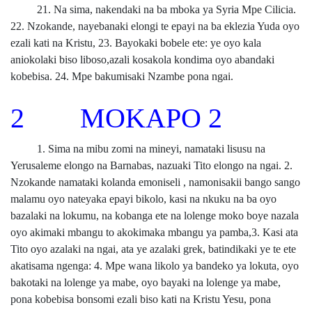
21. Na sima, nakendaki na ba mboka ya Syria Mpe Cilicia.
22. Nzokande, nayebanaki elongi te epayi na ba eklezia Yuda oyo
ezali kati na Kristu, 23. Bayokaki bobele ete: ye oyo kala
aniokolaki biso liboso,azali kosakola kondima oyo abandaki
kobebisa. 24. Mpe bakumisaki Nzambe pona ngai.
2 MOKAPO 2
1. Sima na mibu zomi na mineyi, namataki lisusu na
Yerusaleme elongo na Barnabas, nazuaki Tito elongo na ngai. 2.
Nzokande namataki kolanda emoniseli , namonisakii bango sango
malamu oyo nateyaka epayi bikolo, kasi na nkuku na ba oyo
bazalaki na lokumu, na kobanga ete na lolenge moko boye nazala
oyo akimaki mbangu to akokimaka mbangu ya pamba,3. Kasi ata
Tito oyo azalaki na ngai, ata ye azalaki grek, batindikaki ye te ete
akatisama ngenga: 4. Mpe wana likolo ya bandeko ya lokuta, oyo
bakotaki na lolenge ya mabe, oyo bayaki na lolenge ya mabe,
pona kobebisa bonsomi ezali biso kati na Kristu Yesu, pona