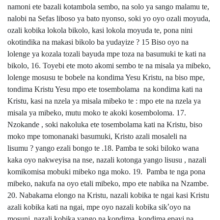
namoni ete bazali kotambola sembo, na solo ya sango malamu te,
nalobi na Sefas liboso ya bato nyonso, soki yo oyo ozali moyuda,
ozali kobika lokola bikolo, kasi lokola moyuda te, pona nini
okotindika na makasi bikolo ba yudayize ? 15 Biso oyo na
lolenge ya kozala tozali bayuda mpe toza na basumuki te kati na
bikolo, 16. Toyebi ete moto akomi sembo te na misala ya mibeko,
lolenge mosusu te bobele na kondima Yesu Kristu, na biso mpe,
tondima Kristu Yesu mpo ete tosembolama na kondima kati na
Kristu, kasi na nzela ya misala mibeko te : mpo ete na nzela ya
misala ya mibeko, mutu moko te akoki kosemboloma. 17.
Nzokande , soki nakoluka ete tosembolama kati na Kristu, biso
moko mpe tomonanaki basumuki, Kristo azali mosaleli na
lisumu ? yango ezali bongo te .18. Pamba te soki biloko wana
kaka oyo nakweyisa na nse, nazali kotonga yango lisusu , nazali
komikomisa mobuki mibeko nga moko. 19. Pamba te nga pona
mibeko, nakufa na oyo etali mibeko, mpo ete nabika na Nzambe.
20. Nabakama elongo na Kristu, nazali kobika te ngai kasi Kristu
azali kobika kati na ngai, mpe oyo nazali kobika sik
’
oyo na
mosuni, nazali kobika yango na kondima, kondima epayi na