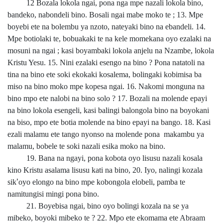
12 Bozala lokola ngai, pona nga mpe nazali lokola bino,
bandeko, nabondeli bino. Bosali ngai mabe moko te ; 13. Mpe
boyebi ete na bolembu ya nzoto, nateyaki bino na ebandeli. 14.
Mpe botiolaki te, bobuakaki te na kele momekana oyo ezalaki na
mosuni na ngai ; kasi boyambaki lokola anjelu na Nzambe, lokola
Kristu Yesu. 15. Nini ezalaki esengo na bino ? Pona natatoli na
tina na bino ete soki ekokaki kosalema, bolingaki kobimisa ba
miso na bino moko mpe kopesa ngai. 16. Nakomi monguna na
bino mpo ete nalobi na bino solo ? 17. Bozali na molende epayi
na bino lokola esengeli, kasi balingi balongola bino na boyokani
na biso, mpo ete botia molende na bino epayi na bango. 18. Kasi
ezali malamu ete tango nyonso na molende pona makambu ya
malamu, bobele te soki nazali esika moko na bino.
19. Bana na ngayi, pona kobota oyo lisusu nazali kosala
kino Kristu asalama lisusu kati na bino, 20. Iyo, nalingi kozala
sik
’
oyo elongo na bino mpe kobongola elobeli, pamba te
namitungisi mingi pona bino.
21. Boyebisa ngai, bino oyo bolingi kozala na se ya
mibeko, boyoki mibeko te ? 22. Mpo ete ekomama ete Abraam