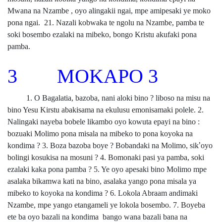
Mwana na Nzambe , oyo alingakii ngai, mpe amipesaki ye moko
pona ngai. 21. Nazali kobwaka te ngolu na Nzambe, pamba te
soki bosembo ezalaki na mibeko, bongo Kristu akufaki pona
pamba.
3 MOKAPO 3
1. O Bagalatia, bazoba, nani aloki bino ? liboso na misu na
bino Yesu Kirstu abakisama na ekulusu emonisamaki polele. 2.
Nalingaki nayeba bobele likambo oyo kowuta epayi na bino :
bozuaki Molimo pona misala na mibeko to pona koyoka na
kondima ? 3. Boza bazoba boye ? Bobandaki na Molimo, sik
’
oyo
bolingi kosukisa na mosuni ? 4. Bomonaki pasi ya pamba, soki
ezalaki kaka pona pamba ? 5. Ye oyo apesaki bino Molimo mpe
asalaka bikamwa kati na bino, asalaka yango pona misala ya
mibeko to koyoka na kondima ? 6. Lokola Abraam andimaki
Nzambe, mpe yango etangameli ye lokola bosembo. 7. Boyeba
ete ba oyo bazali na kondima bango wana bazali bana na