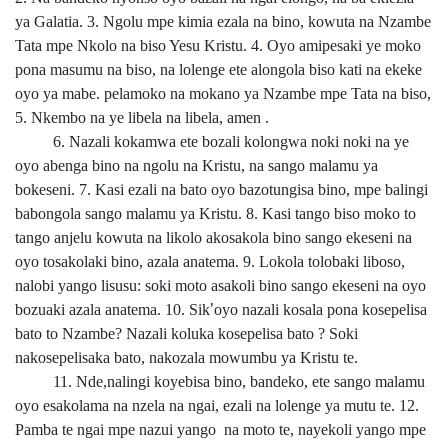
ya Galatia. 3. Ngolu mpe kimia ezala na bino, kowuta na Nzambe
Tata mpe Nkolo na biso Yesu Kristu. 4. Oyo amipesaki ye moko
pona masumu na biso, na lolenge ete alongola biso kati na ekeke
oyo ya mabe. pelamoko na mokano ya Nzambe mpe Tata na biso,
5. Nkembo na ye libela na libela, amen .
6. Nazali kokamwa ete bozali kolongwa noki noki na ye
oyo abenga bino na ngolu na Kristu, na sango malamu ya
bokeseni. 7. Kasi ezali na bato oyo bazotungisa bino, mpe balingi
babongola sango malamu ya Kristu. 8. Kasi tango biso moko to
tango anjelu kowuta na likolo akosakola bino sango ekeseni na
oyo tosakolaki bino, azala anatema. 9. Lokola tolobaki liboso,
nalobi yango lisusu: soki moto asakoli bino sango ekeseni na oyo
bozuaki azala anatema. 10. Sik
’
oyo nazali kosala pona kosepelisa
bato to Nzambe? Nazali koluka kosepelisa bato ? Soki
nakosepelisaka bato, nakozala mowumbu ya Kristu te.
11. Nde,nalingi koyebisa bino, bandeko, ete sango malamu
oyo esakolama na nzela na ngai, ezali na lolenge ya mutu te. 12.
Pamba te ngai mpe nazui yango na moto te, nayekoli yango mpe