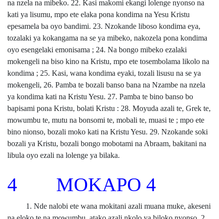
na nzela na mibeko. 22. Kasi makomi ekangi lolenge nyonso na
kati ya lisumu, mpo ete elaka pona kondima na Yesu Kristu
epesamela ba oyo bandimi. 23. Nzokande liboso kondima eya,
tozalaki ya kokangama na se ya mibeko, nakozela pona kondima
oyo esengelaki emonisama ; 24. Na bongo mibeko ezalaki
mokengeli na biso kino na Kristu, mpo ete tosembolama likolo na
kondima ; 25. Kasi, wana kondima eyaki, tozali lisusu na se ya
mokengeli, 26. Pamba te bozali banso bana na Nzambe na nzela
ya kondima kati na Kristu Yesu. 27. Pamba te bino banso bo
bapisami pona Kristu, bolati Kristu : 28. Moyuda azali te, Grek te,
mowumbu te, mutu na bonsomi te, mobali te, muasi te ; mpo ete
bino nionso, bozali moko kati na Kristu Yesu. 29. Nzokande soki
bozali ya Kristu, bozali bongo mobotami na Abraam, bakitani na
libula oyo ezali na lolenge ya bilaka.
4 MOKAPO 4
1. Nde nalobi ete wana mokitani azali muana muke, akeseni
na eloko te na mowumbu, atako azali nkolo ya biloko nyonso. 2.