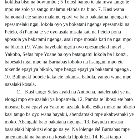
kokitisa biso na bowumbu ; 5 Totosi bango te ata mwa tango te
mpo ete solo ya sango malamu efanda na bino. 7. Kasi wana
bamonaki ete sango malamu epayi ya bato bakatama ngenga te
epesamelaki ngai, lokola oyo ya bokatani ngenga epesamaki na
Petelo, 8 (Pamba te ye oyo asala misala kati na Petelo pona
apostola ya bakatami ngenga, asali mpe mosala kati na ngai mpo
na bikolo.) 9. Wana bayebaki ngolu oyo epesamelaki ngayi ,
Yakobo, Sefas mpe Yoane ba oyo batangami lokola ba likonzi,
bapesaki ngai mpe na Barnabas loboko na lisangani mpo ete
tokende epayi ya bikolo, mpe bango epayi ya bakatami ngenga .
10. Balingaki bobele kaka ete tokanisa babola, yango wana mpe
nazalaki kosala.
11 . Kasi tango Sefas ayaki na Antiocha, natelemaki ye na
elongi mpo ete azalaki ya kopamela. 12. Pamba te liboso ete bato
mosusu baya epayi ya Yakobo, azalaki kolia esika moko na bikolo
kasi tango ba oyo wana bayakii, abendamaki mpe akabwanaki ye
moko. Abangaki bato bakatana ngenga. 13. Bayuda mosusu
basalelaki hipokrizi elongo na ye. Na lolenge été Barnabas mpe
amemamaki na bango na kosalela hipokrizi. 14. Kasi tango