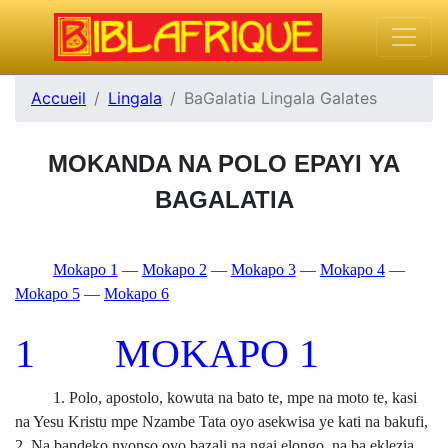
Accueil
Lingala
BaGalatia Lingala Galates
MOKANDA NA POLO EPAYI YA
BAGALATIA
Mokapo 1
—
Mokapo 2
—
Mokapo 3
—
Mokapo 4
—
Mokapo 5
—
Mokapo 6
1 MOKAPO 1
1. Polo, apostolo, kowuta na bato te, mpe na moto te, kasi
na Yesu Kristu mpe Nzambe Tata oyo asekwisa ye kati na bakufi,
2. Na bandeko nyonso oyo bazali na ngai elongo, na ba eklezia