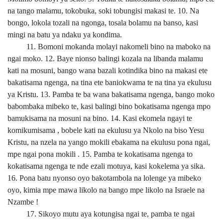
na tango malamu, tokobuka, soki tobungisi makasi te. 10. Na
bongo, lokola tozali na ngonga, tosala bolamu na banso, kasi
mingi na batu ya ndaku ya kondima.
11. Bomoni mokanda molayi nakomeli bino na maboko na
ngai moko. 12. Baye nionso balingi kozala na libanda malamu
kati na mosuni, bango wana bazali kotindika bino na makasi ete
bakatisama ngenga, na tina ete baniokwama te na tina ya ekulusu
ya Kristu. 13. Pamba te ba wana bakatisama ngenga, bango moko
babombaka mibeko te, kasi balingi bino bokatisama ngenga mpo
bamukisama na mosuni na bino. 14. Kasi ekomela ngayi te
komikumisama , bobele kati na ekulusu ya Nkolo na biso Yesu
Kristu, na nzela na yango mokili ebakama na ekulusu pona ngai,
mpe ngai pona mokili . 15. Pamba te kokatisama ngenga to
kokatisama ngenga te nde ezali motuya, kasi kokelema ya sika.
16. Pona batu nyonso oyo bakotambola na lolenge ya mibeko
oyo, kimia mpe mawa likolo na bango mpe likolo na Israele na
Nzambe !
17. Sikoyo mutu aya kotungisa ngai te, pamba te ngai