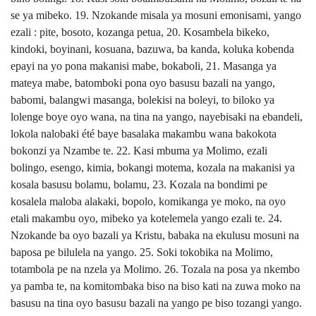
se ya mibeko. 19. Nzokande misala ya mosuni emonisami, yango
ezali : pite, bosoto, kozanga petua, 20. Kosambela bikeko,
kindoki, boyinani, kosuana, bazuwa, ba kanda, koluka kobenda
epayi na yo pona makanisi mabe, bokaboli, 21. Masanga ya
mateya mabe, batomboki pona oyo basusu bazali na yango,
babomi, balangwi masanga, bolekisi na boleyi, to biloko ya
lolenge boye oyo wana, na tina na yango, nayebisaki na ebandeli,
lokola nalobaki été baye basalaka makambu wana bakokota
bokonzi ya Nzambe te. 22. Kasi mbuma ya Molimo, ezali
bolingo, esengo, kimia, bokangi motema, kozala na makanisi ya
kosala basusu bolamu, bolamu, 23. Kozala na bondimi pe
kosalela maloba alakaki, bopolo, komikanga ye moko, na oyo
etali makambu oyo, mibeko ya kotelemela yango ezali te. 24.
Nzokande ba oyo bazali ya Kristu, babaka na ekulusu mosuni na
baposa pe bilulela na yango. 25. Soki tokobika na Molimo,
totambola pe na nzela ya Molimo. 26. Tozala na posa ya nkembo
ya pamba te, na komitombaka biso na biso kati na zuwa moko na
basusu na tina oyo basusu bazali na yango pe biso tozangi yango.