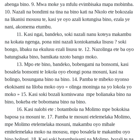
abenga bino. 9. Mwa moke ya mfulu evimbisaka mapa mobimba.
10. Nazali na bondimi na tina na bino kati na Nkolo ete bokozala
na likanisi mosusu te, kasi ye oyo azali kotungisa bino, ezala ye
nani, akomema etumbu.
11. Kasi ngai, bandeko, soki nazali nanu koteya makambu
na kokata ngenga, pona nini nazali koniokamaka lisusu ? soki
bongo, libaku na ekulusu ezali lisusu te. 12. Nazolinga ete ba oyo
batungisaka bino, bamikata nzoto bango moko.
13. Mpo ete bino, bandeko, bobengami na bonsomi, kasi
bosalela bonsomi te lokola oyo ebongi pona mosuni, kasi na
bolingo, bosungana bino na bino. 14. Pamba te mibeko nyonso
ekokisami na liloba moko oyo « olinga moninga na yo lokola yo
moko » 15. Kasi soki bozali komiswana mpe bolianaka bino na
bino, bokeba ete bobomana bino na bino.
16. Kasi nalobi ete : botambola na Molimo mpe bokokisa
baposa ya mosuni te. 17. Pamba te mosuni etelemelaka Molimo,
mpe Molimo etelemelaka mosuni, makambu oyo mibale
emitelemelaka moko na mosusu, mpo bosalela te makambu oyo
bino bolingi. 18. Kasi soki botambuisami na Molimo, bozali te na