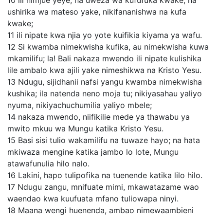
ushirika wa mateso yake, nikifananishwa na kufa
kwake;
11
ili nipate kwa njia yo yote kuifikia kiyama ya wafu.
12
Si kwamba nimekwisha kufika, au nimekwisha kuwa
mkamilifu; la! Bali nakaza mwendo ili nipate kulishika
lile ambalo kwa ajili yake nimeshikwa na Kristo Yesu.
13
Ndugu, sijidhanii nafsi yangu kwamba nimekwisha
kushika; ila natenda neno moja tu; nikiyasahau yaliyo
nyuma, nikiyachuchumilia yaliyo mbele;
14
nakaza mwendo, niifikilie mede ya thawabu ya
mwito mkuu wa Mungu katika Kristo Yesu.
15
Basi sisi tulio wakamilifu na tuwaze hayo; na hata
mkiwaza mengine katika jambo lo lote, Mungu
atawafunulia hilo nalo.
16
Lakini, hapo tulipofika na tuenende katika lilo hilo.
17
Ndugu zangu, mnifuate mimi, mkawatazame wao
waendao kwa kuufuata mfano tuliowapa ninyi.
18
Maana wengi huenenda, ambao nimewaambieni