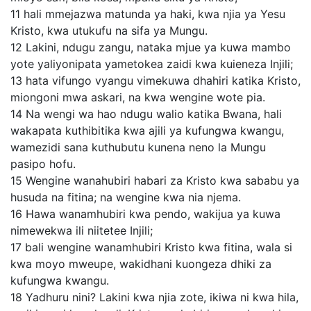
11
hali mmejazwa matunda ya haki, kwa njia ya Yesu
Kristo, kwa utukufu na sifa ya Mungu.
12
Lakini, ndugu zangu, nataka mjue ya kuwa mambo
yote yaliyonipata yametokea zaidi kwa kuieneza Injili;
13
hata vifungo vyangu vimekuwa dhahiri katika Kristo,
miongoni mwa askari, na kwa wengine wote pia.
14
Na wengi wa hao ndugu walio katika Bwana, hali
wakapata kuthibitika kwa ajili ya kufungwa kwangu,
wamezidi sana kuthubutu kunena neno la Mungu
pasipo hofu.
15
Wengine wanahubiri habari za Kristo kwa sababu ya
husuda na fitina; na wengine kwa nia njema.
16
Hawa wanamhubiri kwa pendo, wakijua ya kuwa
nimewekwa ili niitetee Injili;
17
bali wengine wanamhubiri Kristo kwa fitina, wala si
kwa moyo mweupe, wakidhani kuongeza dhiki za
kufungwa kwangu.
18
Yadhuru nini? Lakini kwa njia zote, ikiwa ni kwa hila,