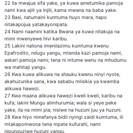
22
Ila mwajua sifa yake, ya kuwa ametumika pamoja
nami kwa ajili ya Injili, kama mwana na baba yake.
23
Basi, natumaini kumtuma huyo mara, hapo
nitakapojua yatakayonipata.
24
Nami naamini katika Bwana ya kuwa nitakuja na
mimi mwenyewe hivi karibu.
25
Lakini naliona imenilazimu kumtuma kwenu
Epafrodito, ndugu yangu, mtenda kazi pamoja nami,
askari pamoja nami; tena ni mtume wenu na mhudumu
wa mahitaji yangu.
26
Kwa kuwa alikuwa na shauku kwenu ninyi nyote,
akahuzunika sana, kwa sababu mlisikia ya kwamba
alikuwa hawezi.
27
Kwa maana alikuwa hawezi kweli kweli, karibu na
kufa; lakini Mungu alimhurumia; wala si yeye peke
yake, ila na mimi pia; nisiwe na huzuni juu ya huzuni.
28
Kwa hiyo nimefanya bidii nyingi zaidi kumtuma, ili
mtakapomwona tena mpate kufurahi, nami
nipunguziwe huzuni yangu.