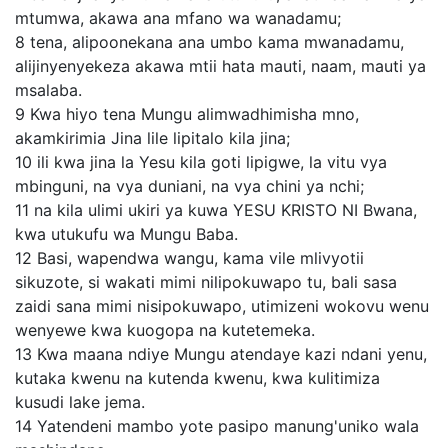
mtumwa, akawa ana mfano wa wanadamu;
8
tena, alipoonekana ana umbo kama mwanadamu,
alijinyenyekeza akawa mtii hata mauti, naam, mauti ya
msalaba.
9
Kwa hiyo tena Mungu alimwadhimisha mno,
akamkirimia Jina lile lipitalo kila jina;
10
ili kwa jina la Yesu kila goti lipigwe, la vitu vya
mbinguni, na vya duniani, na vya chini ya nchi;
11
na kila ulimi ukiri ya kuwa YESU KRISTO NI Bwana,
kwa utukufu wa Mungu Baba.
12
Basi, wapendwa wangu, kama vile mlivyotii
sikuzote, si wakati mimi nilipokuwapo tu, bali sasa
zaidi sana mimi nisipokuwapo, utimizeni wokovu wenu
wenyewe kwa kuogopa na kutetemeka.
13
Kwa maana ndiye Mungu atendaye kazi ndani yenu,
kutaka kwenu na kutenda kwenu, kwa kulitimiza
kusudi lake jema.
14
Yatendeni mambo yote pasipo manung'uniko wala