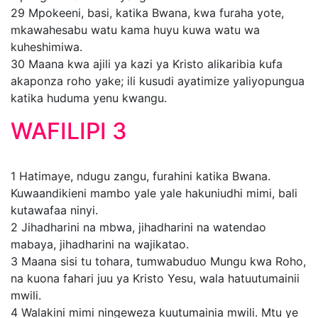
29
Mpokeeni, basi, katika Bwana, kwa furaha yote,
mkawahesabu watu kama huyu kuwa watu wa
kuheshimiwa.
30
Maana kwa ajili ya kazi ya Kristo alikaribia kufa
akaponza roho yake; ili kusudi ayatimize yaliyopungua
katika huduma yenu kwangu.
WAFILIPI 3
1
Hatimaye, ndugu zangu, furahini katika Bwana.
Kuwaandikieni mambo yale yale hakuniudhi mimi, bali
kutawafaa ninyi.
2
Jihadharini na mbwa, jihadharini na watendao
mabaya, jihadharini na wajikatao.
3
Maana sisi tu tohara, tumwabuduo Mungu kwa Roho,
na kuona fahari juu ya Kristo Yesu, wala hatuutumainii
mwili.
4
Walakini mimi ningeweza kuutumainia mwili. Mtu ye