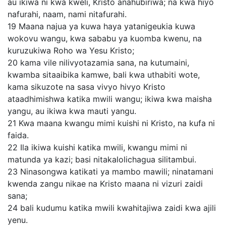
au ikiwa ni kwa kweli, Kristo anahubiriwa; na kwa hiyo
nafurahi, naam, nami nitafurahi.
19
Maana najua ya kuwa haya yatanigeukia kuwa
wokovu wangu, kwa sababu ya kuomba kwenu, na
kuruzukiwa Roho wa Yesu Kristo;
20
kama vile nilivyotazamia sana, na kutumaini,
kwamba sitaaibika kamwe, bali kwa uthabiti wote,
kama sikuzote na sasa vivyo hivyo Kristo
ataadhimishwa katika mwili wangu; ikiwa kwa maisha
yangu, au ikiwa kwa mauti yangu.
21
Kwa maana kwangu mimi kuishi ni Kristo, na kufa ni
faida.
22
Ila ikiwa kuishi katika mwili, kwangu mimi ni
matunda ya kazi; basi nitakalolichagua silitambui.
23
Ninasongwa katikati ya mambo mawili; ninatamani
kwenda zangu nikae na Kristo maana ni vizuri zaidi
sana;
24
bali kudumu katika mwili kwahitajiwa zaidi kwa ajili
yenu.