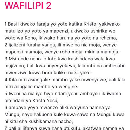
WAFILIPI 2
1
Basi ikiwako faraja yo yote katika Kristo, yakiwako
matulizo yo yote ya mapenzi, ukiwako ushirika wo
wote wa Roho, ikiwako huruma yo yote na rehema,
2
ijalizeni furaha yangu, ili mwe na nia moja, wenye
mapenzi mamoja, wenye roho moja, mkinia mamoja.
3
Msitende neno lo lote kwa kushindana wala kwa
majivuno; bali kwa unyenyekevu, kila mtu na amhesabu
mwenziwe kuwa bora kuliko nafsi yake.
4
Kila mtu asiangalie mambo yake mwenyewe, bali kila
mtu aangalie mambo ya wengine.
5
Iweni na nia iyo hiyo ndani yenu ambayo ilikuwamo
pia ndani ya Kristo Yesu;
6
ambaye yeye mwanzo alikuwa yuna namna ya
Mungu, naye hakuona kule kuwa sawa na Mungu kuwa
ni kitu cha kushikamana nacho;
7
bali alijifanya kuwa hana utukufu, akatwaa namna ya