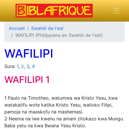
Accueil
Swahili de l'est
WAFILIPI (Philippiens en Swahili de l'est)
WAFILIPI
Sura:
1
,
2
,
3
,
4
WAFILIPI 1
1
Paulo na Timotheo, watumwa wa Kristo Yesu, kwa
watakatifu wote katika Kristo Yesu, walioko Filipi,
pamoja na maaskofu na mashemasi.
2
Neema na iwe kwenu na amani zitokazo kwa Mungu
Baba yetu na kwa Bwana Yesu Kristo.