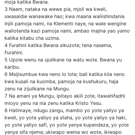
moja katika Bwana.
3
Naam, nataka na wewe pia, mjoli wa kweli,
uwasaidie wanawake hao; kwa maana waliishindania
Injili pamoja nami, na Klementi naye, na wale wengine
waliotenda kazi pamoja nami, ambao majina yao yamo
katika kitabu cha uzima.
4
Furahini katika Bwana sikuzote; tena nasema,
Furahini.
5
Upole wenu na ujulikane na watu wote. Bwana yu
karibu.
6
Msijisumbue kwa neno lo lote; bali katika kila neno
kwa kusali na kuomba, pamoja na kushukuru, haja
zenu na zijulikane na Mungu.
7
Na amani ya Mungu, ipitayo akili zote, itawahifadhi
mioyo yenu na nia zenu katika Kristo Yesu.
8
Hatimaye, ndugu zangu, mambo yo yote yaliyo ya
kweli, yo yote yaliyo ya staha, yo yote yaliyo ya haki,
yo yote yaliyo safi, yo yote yenye kupendeza, yo yote
yenye sifa njema; ukiwapo wema wo wote, ikiwapo