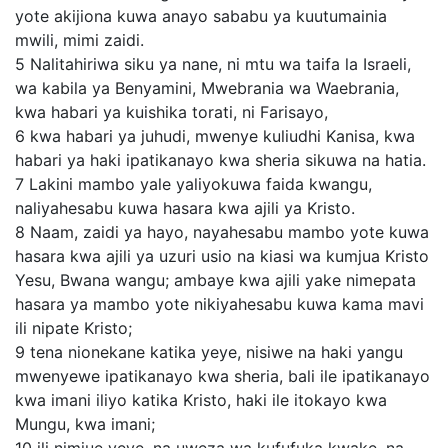
yote akijiona kuwa anayo sababu ya kuutumainia
mwili, mimi zaidi.
5
Nalitahiriwa siku ya nane, ni mtu wa taifa la Israeli,
wa kabila ya Benyamini, Mwebrania wa Waebrania,
kwa habari ya kuishika torati, ni Farisayo,
6
kwa habari ya juhudi, mwenye kuliudhi Kanisa, kwa
habari ya haki ipatikanayo kwa sheria sikuwa na hatia.
7
Lakini mambo yale yaliyokuwa faida kwangu,
naliyahesabu kuwa hasara kwa ajili ya Kristo.
8
Naam, zaidi ya hayo, nayahesabu mambo yote kuwa
hasara kwa ajili ya uzuri usio na kiasi wa kumjua Kristo
Yesu, Bwana wangu; ambaye kwa ajili yake nimepata
hasara ya mambo yote nikiyahesabu kuwa kama mavi
ili nipate Kristo;
9
tena nionekane katika yeye, nisiwe na haki yangu
mwenyewe ipatikanayo kwa sheria, bali ile ipatikanayo
kwa imani iliyo katika Kristo, haki ile itokayo kwa
Mungu, kwa imani;
10
ili nimjue yeye, na uweza wa kufufuka kwake, na