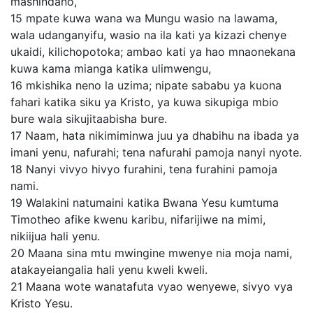
mashindano,
15
mpate kuwa wana wa Mungu wasio na lawama,
wala udanganyifu, wasio na ila kati ya kizazi chenye
ukaidi, kilichopotoka; ambao kati ya hao mnaonekana
kuwa kama mianga katika ulimwengu,
16
mkishika neno la uzima; nipate sababu ya kuona
fahari katika siku ya Kristo, ya kuwa sikupiga mbio
bure wala sikujitaabisha bure.
17
Naam, hata nikimiminwa juu ya dhabihu na ibada ya
imani yenu, nafurahi; tena nafurahi pamoja nanyi nyote.
18
Nanyi vivyo hivyo furahini, tena furahini pamoja
nami.
19
Walakini natumaini katika Bwana Yesu kumtuma
Timotheo afike kwenu karibu, nifarijiwe na mimi,
nikiijua hali yenu.
20
Maana sina mtu mwingine mwenye nia moja nami,
atakayeiangalia hali yenu kweli kweli.
21
Maana wote wanatafuta vyao wenyewe, sivyo vya
Kristo Yesu.