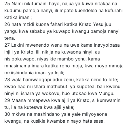
25
Nami nikitumaini hayo, najua ya kuwa nitakaa na
kudumu pamoja nanyi, ili mpate kuendelea na kufurahi
katika imani;
26
hata mzidi kuona fahari katika Kristo Yesu juu
yangu kwa sababu ya kuwapo kwangu pamoja nanyi
tena.
27
Lakini mwenendo wenu na uwe kama inavyoipasa
Injili ya Kristo, ili, nikija na kuwaona ninyi, au
nisipokuwapo, niyasikie mambo yenu, kama
mnasimama imara katika roho moja, kwa moyo mmoja
mkiishindania imani ya Injili;
28
wala hamwaogopi adui zenu, katika neno lo lote;
kwao hao ni ishara mathubuti ya kupotea, bali kwenu
ninyi ni ishara ya wokovu, huo utokao kwa Mungu.
29
Maana mmepewa kwa ajili ya Kristo, si kumwamini
tu, ila na kuteswa kwa ajili yake;
30
mkiwa na mashindano yale yale mliyoyaona
kwangu, na kusikia kwamba ninayo hata sasa.