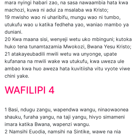
mara nyingi habari zao, na sasa nawaambia hata kwa
machozi, kuwa ni adui za msalaba wa Kristo;
19
mwisho wao ni uharibifu, mungu wao ni tumbo,
utukufu wao u katika fedheha yao, waniao mambo ya
duniani.
20
Kwa maana sisi, wenyeji wetu uko mbinguni; kutoka
huko tena tunamtazamia Mwokozi, Bwana Yesu Kristo;
21
atakayeubadili mwili wetu wa unyonge, upate
kufanana na mwili wake wa utukufu, kwa uweza ule
ambao kwa huo aweza hata kuvitiisha vitu vyote viwe
chini yake.
WAFILIPI 4
1
Basi, ndugu zangu, wapendwa wangu, ninaowaonea
shauku, furaha yangu, na taji yangu, hivyo simameni
imara katika Bwana, wapenzi wangu.
2
Namsihi Euodia, namsihi na Sintike, wawe na nia