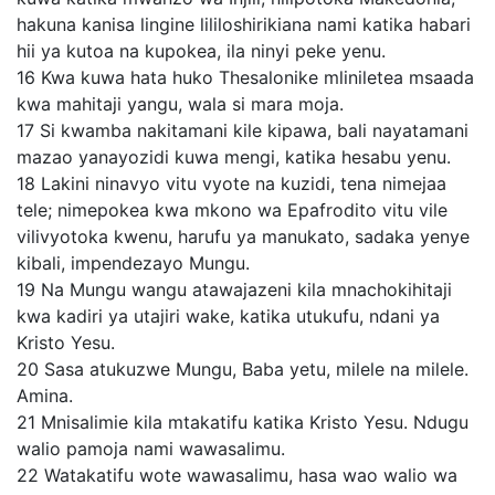
hakuna kanisa lingine lililoshirikiana nami katika habari
hii ya kutoa na kupokea, ila ninyi peke yenu.
16
Kwa kuwa hata huko Thesalonike mliniletea msaada
kwa mahitaji yangu, wala si mara moja.
17
Si kwamba nakitamani kile kipawa, bali nayatamani
mazao yanayozidi kuwa mengi, katika hesabu yenu.
18
Lakini ninavyo vitu vyote na kuzidi, tena nimejaa
tele; nimepokea kwa mkono wa Epafrodito vitu vile
vilivyotoka kwenu, harufu ya manukato, sadaka yenye
kibali, impendezayo Mungu.
19
Na Mungu wangu atawajazeni kila mnachokihitaji
kwa kadiri ya utajiri wake, katika utukufu, ndani ya
Kristo Yesu.
20
Sasa atukuzwe Mungu, Baba yetu, milele na milele.
Amina.
21
Mnisalimie kila mtakatifu katika Kristo Yesu. Ndugu
walio pamoja nami wawasalimu.
22
Watakatifu wote wawasalimu, hasa wao walio wa