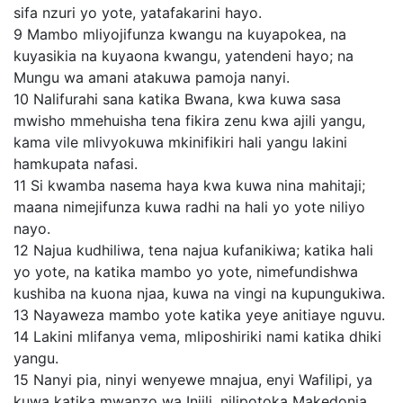
sifa nzuri yo yote, yatafakarini hayo.
9
Mambo mliyojifunza kwangu na kuyapokea, na
kuyasikia na kuyaona kwangu, yatendeni hayo; na
Mungu wa amani atakuwa pamoja nanyi.
10
Nalifurahi sana katika Bwana, kwa kuwa sasa
mwisho mmehuisha tena fikira zenu kwa ajili yangu,
kama vile mlivyokuwa mkinifikiri hali yangu lakini
hamkupata nafasi.
11
Si kwamba nasema haya kwa kuwa nina mahitaji;
maana nimejifunza kuwa radhi na hali yo yote niliyo
nayo.
12
Najua kudhiliwa, tena najua kufanikiwa; katika hali
yo yote, na katika mambo yo yote, nimefundishwa
kushiba na kuona njaa, kuwa na vingi na kupungukiwa.
13
Nayaweza mambo yote katika yeye anitiaye nguvu.
14
Lakini mlifanya vema, mliposhiriki nami katika dhiki
yangu.
15
Nanyi pia, ninyi wenyewe mnajua, enyi Wafilipi, ya
kuwa katika mwanzo wa Injili, nilipotoka Makedonia,